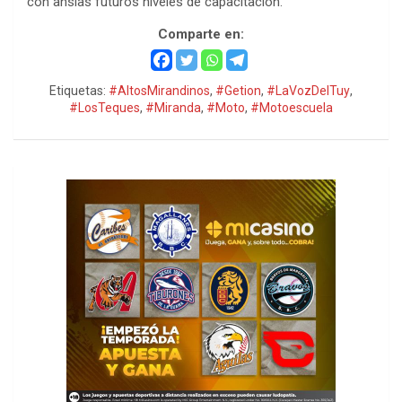
con ansias futuros niveles de capacitación.
Comparte en:
Etiquetas:
#AltosMirandinos
,
#Getion
,
#LaVozDelTuy
,
#LosTeques
,
#Miranda
,
#Moto
,
#Motoescuela