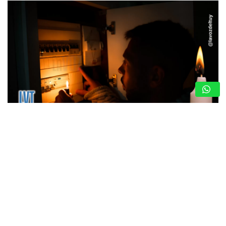
CRECIENTE MALESTAR EN VALLES DEL TUY
POR CONSTANTES FLUCTUACIONES
ELÉCTRICAS EN LAS ÚLTIMAS SEMANAS
5 de agosto de 2026
Redacción
Valles del Tuy – Miranda. – Una marcada inestabilidad en el
flujo eléctrico ha generado descontento y preocupación en
los habitantes de los seis municipios que conforman la
subregión de…