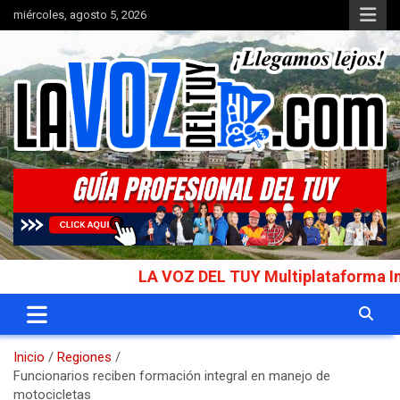
Saltar
miércoles, agosto 5, 2026
al
contenido
Portal de noticias
La Voz del Tuy
LA VOZ DEL TUY Multiplataforma Informati
Inicio
Regiones
Funcionarios reciben formación integral en manejo de
motocicletas