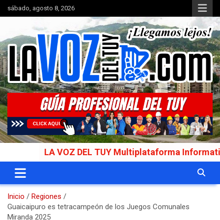
Saltar
sábado, agosto 8, 2026
al
contenido
Portal de noticias
La Voz del Tuy
LA VOZ DEL TUY Multiplataforma Informativa Gala
Inicio
Regiones
Guaicaipuro es tetracampeón de los Juegos Comunales
Miranda 2025