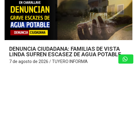
DENUNCIA CIUDADANA: FAMILIAS DE VISTA
LINDA SUFREN ESCASEZ DE AGUA POTABLE
7 de agosto de 2026
TUYERO INFORMA
Vecinos consideran que es «¡Insoportable!» y claman por
la optimización del servicio de agua ante cobros excesivos
Charallave – Miranda. – Una dramática situación enfrentan
los habitantes de la Urbanización…
GUARENAS: INSPECCIONAN EDIFICIOS
COMPROMETIDOS EN VICENTE EMILIO
SOJO Y ACTIVAN PLAN DE
REHABILITACIÓN
7 de agosto de 2026
Redacción