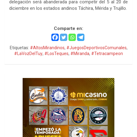
delegación será abanderada para competir del 5 al 20 de
diciembre en los estados andinos Táchira, Mérida y Trujillo.
Juegos Comunales, Juegos Comunales
Comparte en:
Etiquetas:
#AltosMirandinos
,
#JuegosDeportivosComunales
,
#LaVozDelTuy
,
#LosTeques
,
#Miranda
,
#Tetracampeon