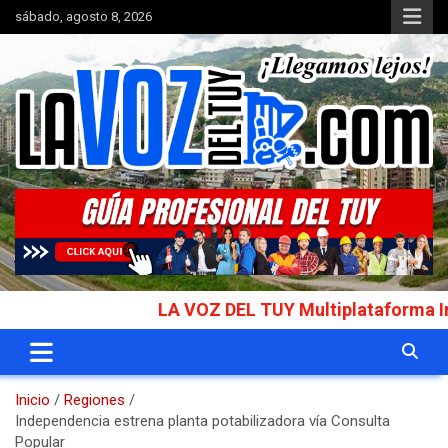
Saltar
sábado, agosto 8, 2026
al
contenido
Portal de noticias
La Voz del Tuy
LA VOZ DEL TUY Multiplataforma Informat
Inicio
Regiones
Independencia estrena planta potabilizadora vía Consulta
Popular