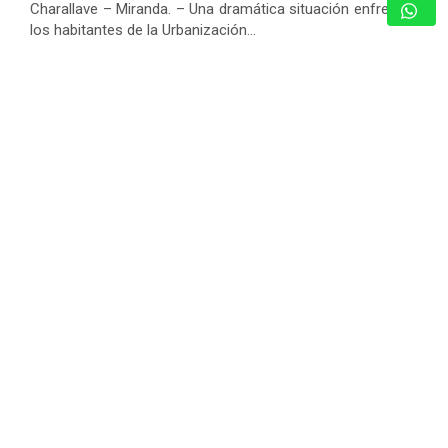
Charallave – Miranda. – Una dramática situación enfrentan
los habitantes de la Urbanización…
GUARENAS: INSPECCIONAN EDIFICIOS
COMPROMETIDOS EN VICENTE EMILIO
SOJO Y ACTIVAN PLAN DE
REHABILITACIÓN
7 de agosto de 2026
Redacción
CICPC RESCATÓ EN LOS TEQUES A
JOVEN DE 12 AÑOS REPORTADA
COMO DESAPARECIDA EN CARACAS
7 de agosto de 2026
Redacción
JONATHAN MOLY RETRATA LA
REALIDAD DE LA VIDA EN PAREJA CON
«DESPUÉS DE LAS 10»
7 de agosto de 2026
Nota de Prensa