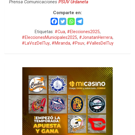
Prensa Comunicaciones
PSUV Urdaneta
Comparte en:
Etiquetas:
#Cua
,
#Elecciones2025
,
#EleccionesMunicipales2025
,
#JonatanHerrera
,
#LaVozDelTuy
,
#Miranda
,
#Psuv
,
#VallesDelTuy