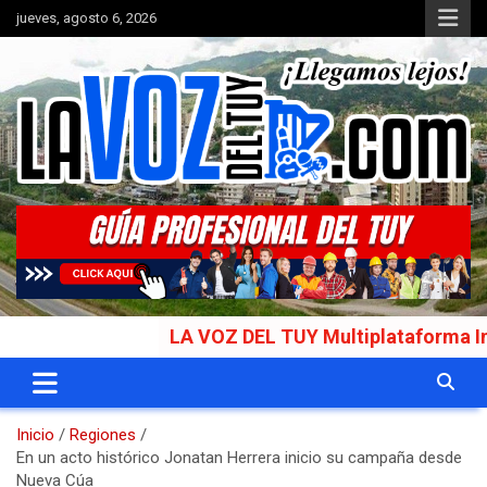
Saltar
jueves, agosto 6, 2026
al
contenido
Portal de noticias
La Voz del Tuy
LA VOZ DEL TUY Multiplataforma Informat
Inicio
Regiones
En un acto histórico Jonatan Herrera inicio su campaña desde
Nueva Cúa