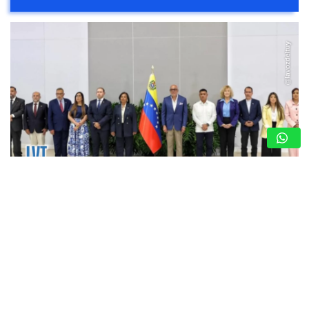
DIÁLOGO POLÍTICO EN VENEZUELA 2026:
GOBIERNO Y OPOSICIÓN SE INSTALAN EN LA
CARLOTA
6 de agosto de 2026
Redacción
CARACAS, VENEZUELA — 6 de agosto de 2026. — Las
delegaciones del Gobierno nacional y de un sector clave
de la oposición venezolana entablaron de forma