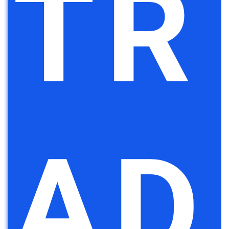
TR
AD