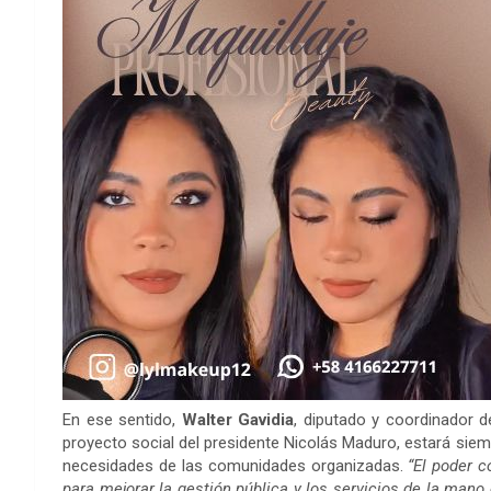
En ese sentido,
Walter Gavidia
, diputado y coordinador 
proyecto social del presidente Nicolás Maduro, estará siem
necesidades de las comunidades organizadas.
“El poder 
para mejorar la gestión pública y los servicios de la man