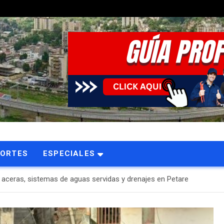
PORTES
ESPECIALES
, aceras, sistemas de aguas servidas y drenajes en Petare