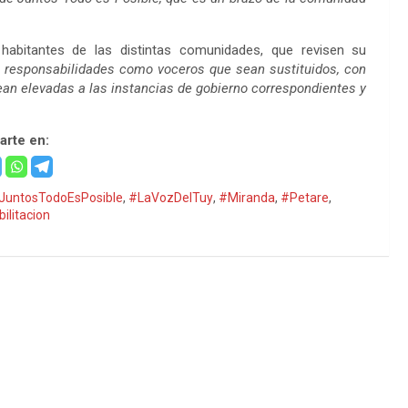
habitantes de las distintas comunidades, que revisen su
s responsabilidades como voceros que sean sustituidos, con
ean elevadas a las instancias de gobierno correspondientes y
rte en:
JuntosTodoEsPosible
,
#LaVozDelTuy
,
#Miranda
,
#Petare
,
ilitacion