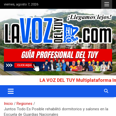
Saltar
viernes, agosto 7, 2026
al
contenido
Portal de noticias
La Voz del Tuy
LA VOZ DEL TUY Multiplataforma Informati
Inicio
Regiones
Juntos Todo Es Posible rehabilitó dormitorios y salones en la
Escuela de Guardias Nacionales