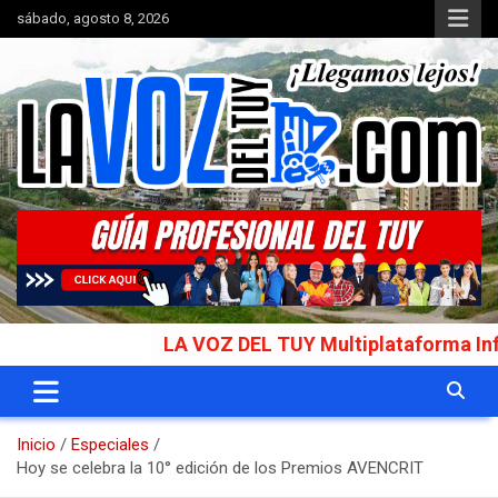
Saltar
sábado, agosto 8, 2026
al
contenido
Portal de noticias
La Voz del Tuy
LA VOZ DEL TUY Multiplataforma Informativ
Inicio
Especiales
Hoy se celebra la 10° edición de los Premios AVENCRIT