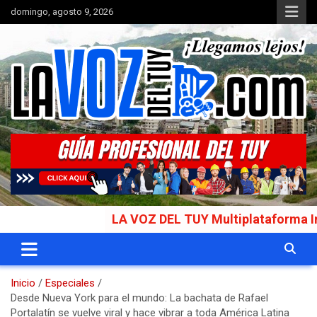
Saltar
domingo, agosto 9, 2026
al
contenido
Portal de noticias
La Voz del Tuy
LA VOZ DEL TUY Multiplataforma Informat
Inicio
Especiales
Desde Nueva York para el mundo: La bachata de Rafael
Portalatín se vuelve viral y hace vibrar a toda América Latina