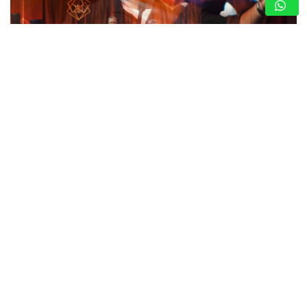
LEAL COMPARTE SU LADO MÁS ÍNTIMO A
TRAVÉS DE GRANDES ÉXITOS (+VIDEO)
8 de agosto de 2026
Nota de Prensa
El cantautor alista el estreno del proyecto “Leal Íntimo
Live” en plataformas digitales, un concierto en vivo
grabado en un teatro de la ciudad de Orlando, del que se
desprenden…
MARÍA MONTESINO: MISS TURISMO
ARAGUA POR LA CORONA DEL MISS
TURISMO VENEZUELA 2026
8 de agosto de 2026
Nota de Prensa
“BESO DE ESOS”: EL TEMA VIRAL CON
EL QUE ALOISIO INTERNACIONALIZA