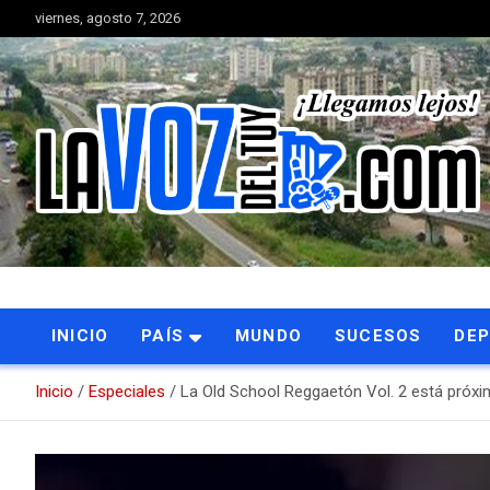
Saltar
viernes, agosto 7, 2026
al
contenido
Portal de noticias
La Voz del Tuy
INICIO
PAÍS
MUNDO
SUCESOS
DE
Inicio
Especiales
La Old School Reggaetón Vol. 2 está próxi