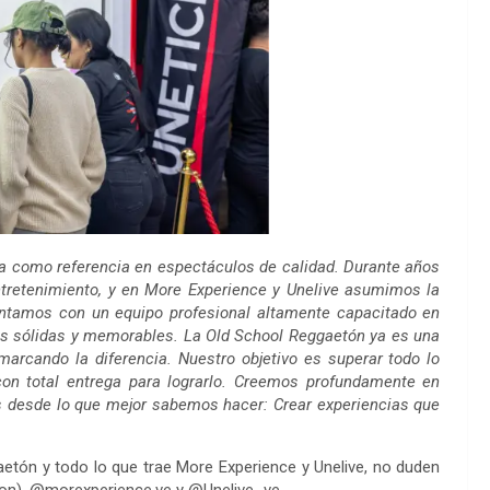
a como referencia en espectáculos de calidad. Durante años
ntretenimiento, y en More Experience y Unelive asumimos la
Contamos con un equipo profesional altamente capacitado en
nes sólidas y memorables. La Old School Reggaetón ya es una
arcando la diferencia. Nuestro objetivo es superar todo lo
con total entrega para lograrlo. Creemos profundamente en
s desde lo que mejor sabemos hacer: Crear experiencias que
tón y todo lo que trae More Experience y Unelive, no duden
ton), @morexperience.ve y @Unelive_ve