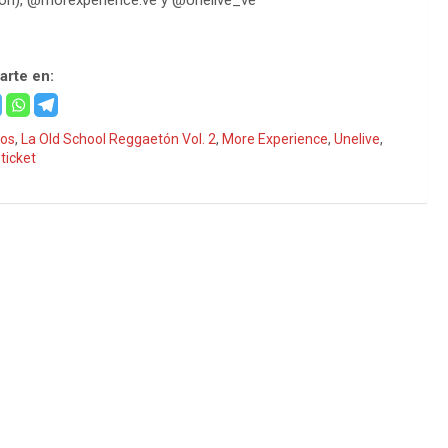
rte en:
los
,
La Old School Reggaetón Vol. 2
,
More Experience
,
Unelive
,
ticket