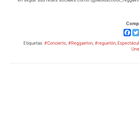
La Old School Reggaetón Vol. 2
Compa
Etiquetas:
#Concierto
,
#Reggaeton
,
#reguetón
,
Espectácu
Une