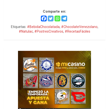
Cacao venezolano, cacao venezolano
Comparte en:
Etiquetas:
#BebidaChocolatada
,
#ChocolateVenezolano
,
#Natulac
,
#PostresCreativos
,
#RecetasFáciles