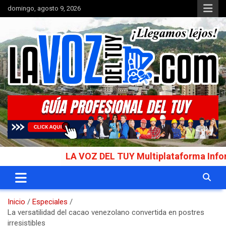
Saltar
domingo, agosto 9, 2026
al
contenido
Portal de noticias
La Voz del Tuy
LA VOZ DEL TUY Multiplataforma Informativa 
Inicio
Especiales
La versatilidad del cacao venezolano convertida en postres
irresistibles