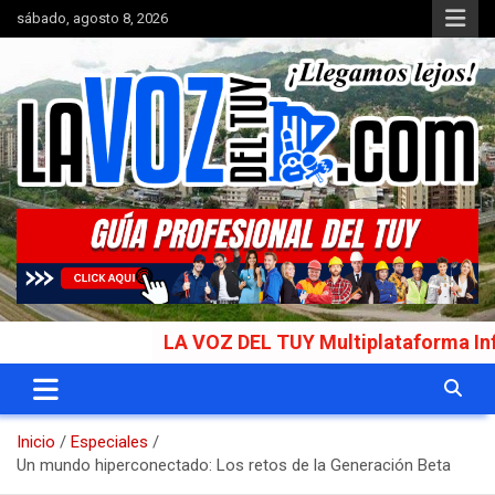
Saltar
sábado, agosto 8, 2026
al
contenido
Portal de noticias
La Voz del Tuy
LA VOZ DEL TUY Multiplataforma Informativ
Inicio
Especiales
Un mundo hiperconectado: Los retos de la Generación Beta