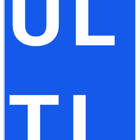
UL
TI