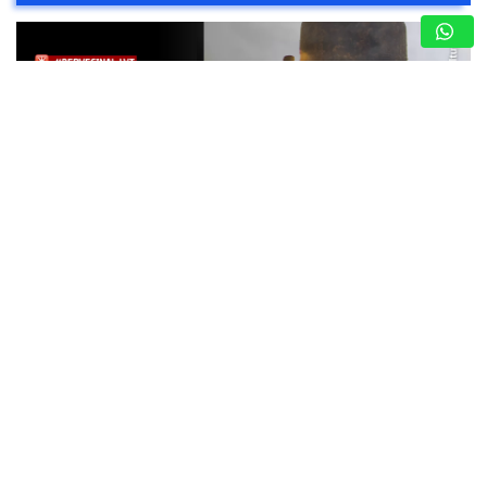
DENUNCIA CIUDADANA: FAMILIAS DE VISTA
LINDA SUFREN ESCASEZ DE AGUA POTABLE
7 de agosto de 2026
TUYERO INFORMA
Vecinos consideran que es «¡Insoportable!» y claman por
la optimización del servicio de agua ante cobros excesivos
Charallave – Miranda. – Una dramática situación enfrentan
los habitantes de la Urbanización…