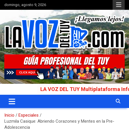
Saltar
domingo, agosto 9, 2026
al
contenido
Portal de noticias
La Voz del Tuy
LA VOZ DEL TUY Multiplataforma Informativ
Inicio
Especiales
Luzmila Casique: Abriendo Corazones y Mentes en la Pre-
Adolescencia