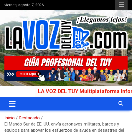
Saltar
viernes, agosto 7, 2026
al
contenido
Portal de noticias
La Voz del Tuy
LA VOZ DEL TUY Multiplataforma Informativa
Inicio
Destacado
El Mando Sur de EE. UU. envía aeronaves militares, barcos y
equipos para apoyar los esfuerzos de ayuda en desastres del