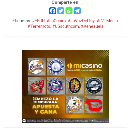
Comparte en:
Etiquetas:
#EEUU
,
#LaGuaira
,
#LaVozDelTuy
,
#LVTMedia
,
#Terremoto
,
#USsouthcom
,
#Venezuela
h