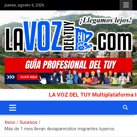
Saltar
jueves, agosto 6, 2026
al
contenido
Portal de noticias
La Voz del Tuy
LA VOZ DEL TUY Multiplataforma Informat
Inicio
Sucesos
Más de 1 mes llevan desaparecidos migrantes tuyeros.