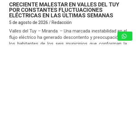
CRECIENTE MALESTAR EN VALLES DEL TUY
POR CONSTANTES FLUCTUACIONES
ELÉCTRICAS EN LAS ÚLTIMAS SEMANAS
5 de agosto de 2026
Redacción
Valles del Tuy – Miranda. – Una marcada inestabilidad en el
flujo eléctrico ha generado descontento y preocupación en
los habitantes de los seis municipios que conforman la
subregión de…
ARRANCAN LOS PROGRAMAS
“AGOSTO ESCUELAS ABIERTAS 2026”
Y EL PLAN VACACIONAL RIE
5 de agosto de 2026
Redacción
CICPC DESARTICULA PISTA
CLANDESTINA Y DESARTICULA RED DE
NARCOTRÁFICO EN ANZOÁTEGUI
5 de agosto de 2026
Redacción