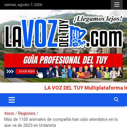
Saltar
viernes, agosto 7, 2026
al
contenido
Portal de noticias
La Voz del Tuy
LA VOZ DEL TUY Multiplataforma Informa
Inicio
Regiones
Más de 1100 animales de compañía han sido atendidos en lo
que va de 2025 en Urdaneta