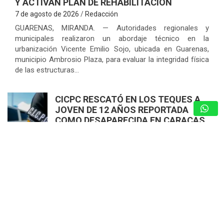
Y ACTIVAN PLAN DE REHABILITACIÓN
7 de agosto de 2026
Redacción
GUARENAS, MIRANDA. — Autoridades regionales y
municipales realizaron un abordaje técnico en la
urbanización Vicente Emilio Sojo, ubicada en Guarenas,
municipio Ambrosio Plaza, para evaluar la integridad física
de las estructuras…
CICPC RESCATÓ EN LOS TEQUES A
JOVEN DE 12 AÑOS REPORTADA
COMO DESAPARECIDA EN CARACAS
7 de agosto de 2026
Redacción
JONATHAN MOLY RETRATA LA
REALIDAD DE LA VIDA EN PAREJA CON
«DESPUÉS DE LAS 10»
7 de agosto de 2026
Nota de Prensa
MARION BLASSI: UNA DE LAS VOCES