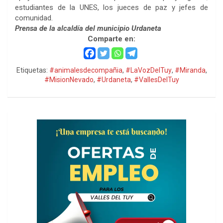
estudiantes de la UNES, los jueces de paz y jefes de
comunidad.
Prensa de la alcaldía del municipio Urdaneta
Comparte en:
Etiquetas:
#animalesdecompañia
,
#LaVozDelTuy
,
#Miranda
,
#MisionNevado
,
#Urdaneta
,
#VallesDelTuy