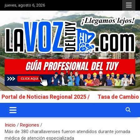
Saltar
jueves, agosto 6, 2026
al
contenido
Portal de noticias
La Voz del Tuy
e Noticias Regional 2025 /
Tasa de Cambio Fecha V
Inicio
Regiones
Más de 380 charallavenses fueron atendidos durante jornada
médica de atención especializada