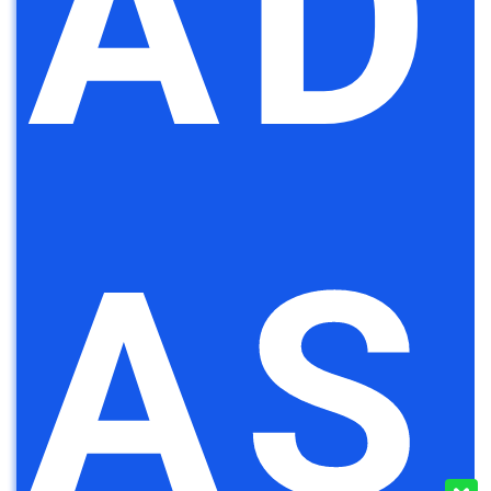
AD
AS