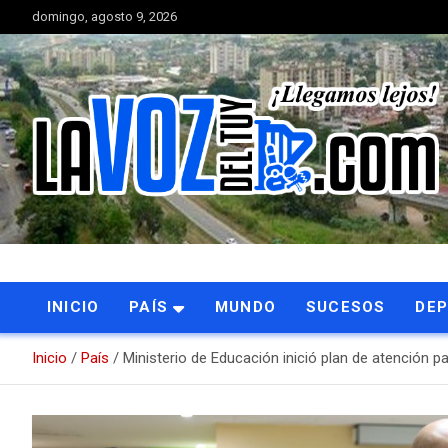
Saltar
domingo, agosto 9, 2026
al
contenido
Portal de noticias
La Voz del Tuy
INICIO
PAÍS
MUNDO
SUCESOS
DE
Inicio
País
Ministerio de Educación inició plan de atención