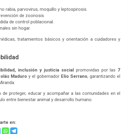
rabia, parvovirus, moquillo y leptospirosis.
prevención de zoonosis.
ida de control poblacional.
males sin hogar.
édicas, tratamientos básicos y orientación a cuidadores y
bilidad
bilidad, inclusión y justicia social
promovidas por las
7
colás Maduro
y el gobernador
Elio Serrano
, garantizando el
Miranda.
ón de proteger, educar y acompañar a las comunidades en el
ulo entre bienestar animal y desarrollo humano.
rte en: