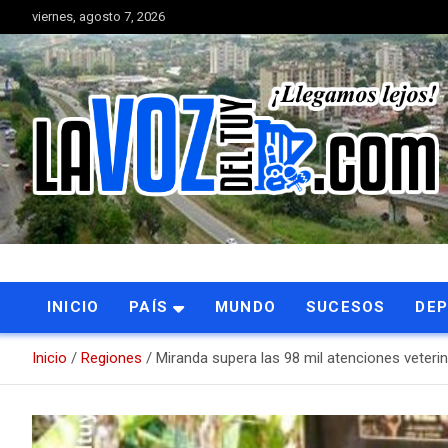
Saltar
viernes, agosto 7, 2026
al
contenido
Portal de noticias
La Voz del Tuy
INICIO
PAÍS
MUNDO
SUCESOS
DE
Inicio
Regiones
Miranda supera las 98 mil atenciones veterin