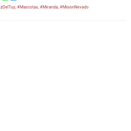
zDelTuy
,
#Mascotas
,
#Miranda
,
#MisionNevado