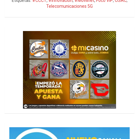
Etiquetas:
#CCCT
,
#innovacion
,
#Movilnet
,
Foco VIP
,
OSAC
,
Telecomunicaciones 5G