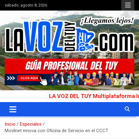
Saltar
sábado, agosto 8, 2026
al
contenido
Portal de noticias
La Voz del Tuy
LA VOZ DEL TUY Multiplataforma Informat
Inicio
Especiales
Movilnet innova con Oficina de Servicio en el CCCT