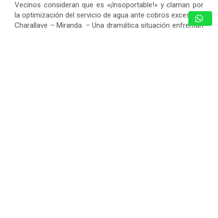
Vecinos consideran que es «¡Insoportable!» y claman por
la optimización del servicio de agua ante cobros excesivos
Charallave – Miranda. – Una dramática situación enfrentan
los habitantes de la Urbanización…
GUARENAS: INSPECCIONAN EDIFICIOS
COMPROMETIDOS EN VICENTE EMILIO
SOJO Y ACTIVAN PLAN DE
REHABILITACIÓN
7 de agosto de 2026
Redacción
CICPC RESCATÓ EN LOS TEQUES A
JOVEN DE 12 AÑOS REPORTADA
COMO DESAPARECIDA EN CARACAS
7 de agosto de 2026
Redacción
JONATHAN MOLY RETRATA LA
REALIDAD DE LA VIDA EN PAREJA CON
«DESPUÉS DE LAS 10»