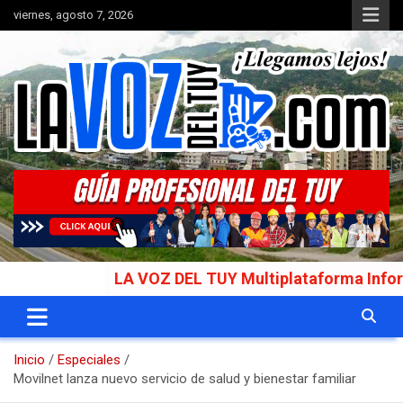
Saltar
viernes, agosto 7, 2026
al
contenido
Portal de noticias
La Voz del Tuy
LA VOZ DEL TUY Multiplataforma Informativa 
Inicio
Especiales
Movilnet lanza nuevo servicio de salud y bienestar familiar