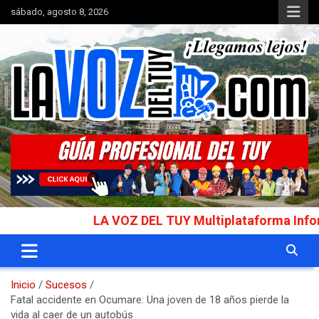
Saltar
sábado, agosto 8, 2026
al
contenido
Portal de noticias
La Voz del Tuy
LA VOZ DEL TUY Multiplataforma Informativa
Inicio
Sucesos
Fatal accidente en Ocumare: Una joven de 18 años pierde la
vida al caer de un autobús