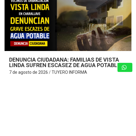
DENUNCIA CIUDADANA: FAMILIAS DE VISTA
LINDA SUFREN ESCASEZ DE AGUA POTABLE
7 de agosto de 2026
TUYERO INFORMA
Vecinos consideran que es «¡Insoportable!» y claman por
la optimización del servicio de agua ante cobros excesivos
Charallave – Miranda. – Una dramática situación enfrentan
los habitantes de la Urbanización…
GUARENAS: INSPECCIONAN EDIFICIOS
COMPROMETIDOS EN VICENTE EMILIO
SOJO Y ACTIVAN PLAN DE