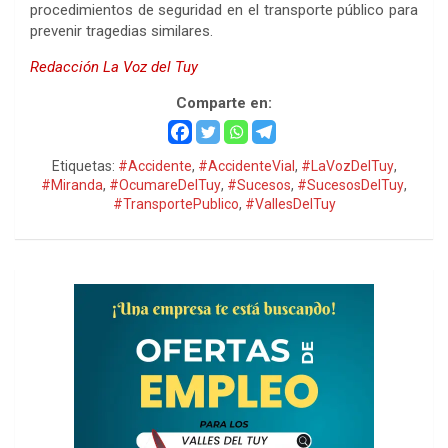
procedimientos de seguridad en el transporte público para
prevenir tragedias similares.
Redacción La Voz del Tuy
Comparte en:
Etiquetas:
#Accidente
,
#AccidenteVial
,
#LaVozDelTuy
,
#Miranda
,
#OcumareDelTuy
,
#Sucesos
,
#SucesosDelTuy
,
#TransportePublico
,
#VallesDelTuy