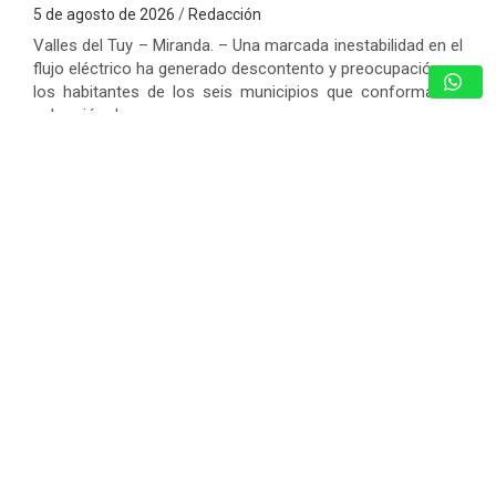
5 de agosto de 2026
Redacción
Valles del Tuy – Miranda. – Una marcada inestabilidad en el
flujo eléctrico ha generado descontento y preocupación en
los habitantes de los seis municipios que conforman la
subregión de…
ARRANCAN LOS PROGRAMAS
“AGOSTO ESCUELAS ABIERTAS 2026”
Y EL PLAN VACACIONAL RIE
5 de agosto de 2026
Redacción
CICPC DESARTICULA PISTA
CLANDESTINA Y DESARTICULA RED DE
NARCOTRÁFICO EN ANZOÁTEGUI
5 de agosto de 2026
Redacción
¿MULTADO POR LA LEY DE PENSIONES
SIN TENER EMPLEADOS? UN FRENO
JUDICIAL HISTÓRICO QUE TE DA LA