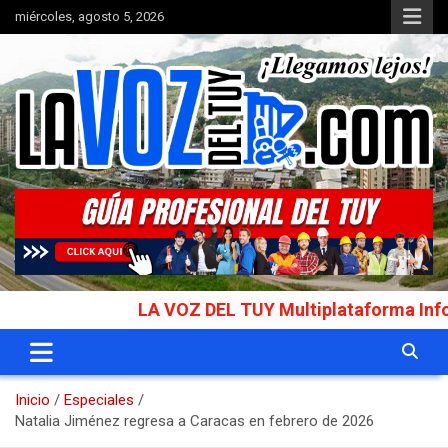
Saltar
miércoles, agosto 5, 2026
al
contenido
Portal de noticias
La Voz del Tuy
LA VOZ DEL TUY Multiplataforma Informativ
Inicio
Especiales
Natalia Jiménez regresa a Caracas en febrero de 2026