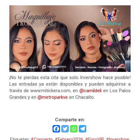
¡No te pierdas esta cita que solo Invershow hace posible!
Las entradas ya están disponibles y pueden adquirirse a
través de www.mitickera.com, en
@camildeli
en Los Palos
Grandes y en
@metroparkve
en Chacaíto.
Natalia Jimenez
Comparte en:
Etiquetas:
#Concierto
,
#Febrero2026
,
#FocoVIP
,
#Invershow
,