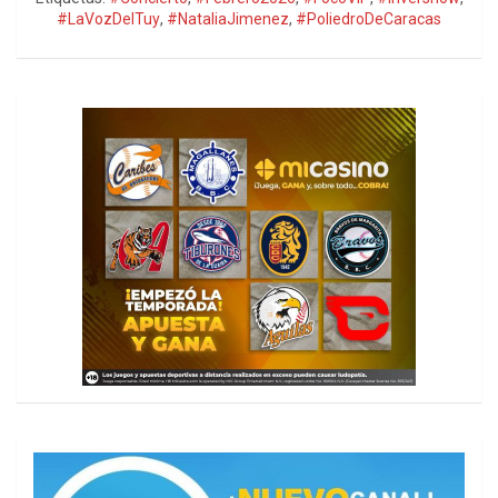
#LaVozDelTuy
,
#NataliaJimenez
,
#PoliedroDeCaracas