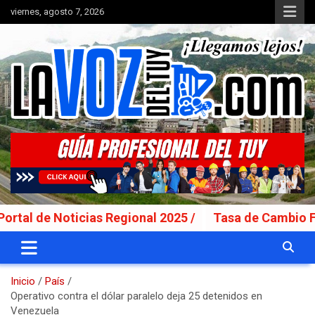
Saltar
viernes, agosto 7, 2026
al
contenido
Portal de noticias
La Voz del Tuy
oticias Regional 2025 /
Tasa de Cambio Fecha Valo
Inicio
País
Operativo contra el dólar paralelo deja 25 detenidos en
Venezuela