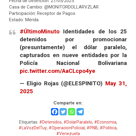
Fecha de Detención: 27/05/2025.
Casa de Cambio: @MONITORDOLLARVZLAR
Participación: Receptor de Pagos.
Estado: Mérida.
#ÚltimoMinuto
Identidades de los 25
detenidos por promocionar
(presuntamente) el dólar paralelo,
capturados en nueve entidades por la
Policía Nacional Bolivariana
pic.twitter.com/AaCLcpo4ye
— Eligio Rojas (@ELESPINITO)
May 31,
2025
Comparte en:
Etiquetas:
#Detenidos
,
#DolarParalelo
,
#Economia
,
#LaVozDelTuy
,
#OperacionPolicial
,
#PNB
,
#Politica
,
#Venezuela