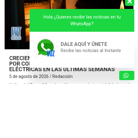
Hola ¿Quieres recibir las noticias en tu
WhatsApp?
DALE AQUÍ Y ÚNETE
Recibe las noticias al Instante
CRECIENTE MALESTAR EN VALLES DEL TUY
POR CONSTANTES FLUCTUACIONES
ELÉCTRICAS EN LAS ÚLTIMAS SEMANAS
5 de agosto de 2026
Redacción
Valles del Tuy – Miranda. – Una marcada inestabilidad en el
flujo eléctrico ha generado descontento y preocupación en
los habitantes de los seis municipios que conforman la
subregión de…
ARRANCAN LOS PROGRAMAS
“AGOSTO ESCUELAS ABIERTAS 2026”
Y EL PLAN VACACIONAL RIE