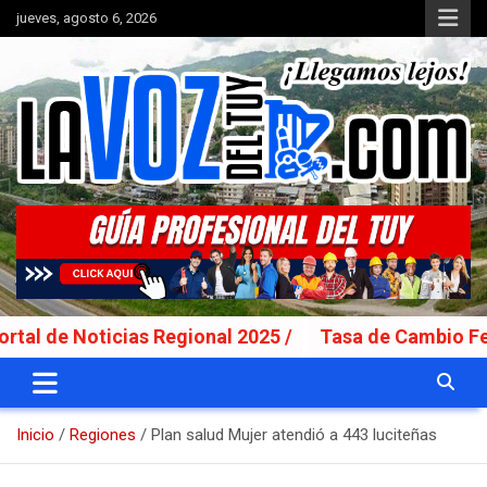
Saltar
jueves, agosto 6, 2026
al
contenido
Portal de noticias
La Voz del Tuy
 Noticias Regional 2025 /
Tasa de Cambio Fecha Va
Inicio
Regiones
Plan salud Mujer atendió a 443 luciteñas