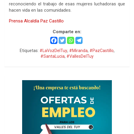
reconociendo el trabajo de esas mujeres luchadoras que
hacen vida en las comunidades.
Prensa Alcaldía Paz Castillo
Comparte en:
Etiquetas:
#LaVozDelTuy
,
#Miranda
,
#PazCastillo
,
#SantaLucia
,
#VallesDelTuy