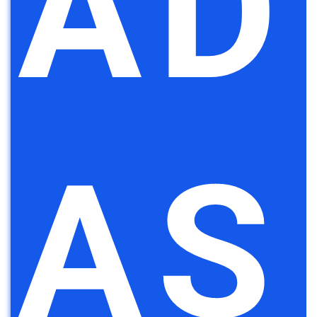
AD
AS