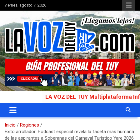
Saltar
viernes, agosto 7, 2026
al
contenido
Portal de noticias
La Voz del Tuy
LA VOZ DEL TUY Multiplataforma Informativ
Inicio
Regiones
Éxito arrollador: Podcast especial revela la faceta más humana
de las aspirantes a Soberanas del Carnaval Turístico Yare 2026