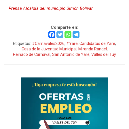
Prensa Alcaldía del municipio Simón Bolívar
Carnaval Turístico Yare 2026
Comparte en:
Etiquetas:
#Carnavales2026
,
#Yare
,
Candidatas de Yare
,
Casa de la Juventud Municipal
,
Miranda Rangel
,
Reinado de Carnaval
,
San Antonio de Yare
,
Valles del Tuy