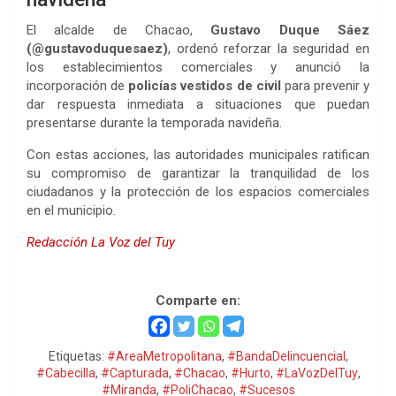
El alcalde de Chacao,
Gustavo Duque Sáez
(@gustavoduquesaez)
, ordenó reforzar la seguridad en
los establecimientos comerciales y anunció la
incorporación de
policías vestidos de civil
para prevenir y
dar respuesta inmediata a situaciones que puedan
presentarse durante la temporada navideña.
Con estas acciones, las autoridades municipales ratifican
su compromiso de garantizar la tranquilidad de los
ciudadanos y la protección de los espacios comerciales
en el municipio.
Redacción La Voz del Tuy
Polichacao, Polichacao
Comparte en:
Etiquetas:
#AreaMetropolitana
,
#BandaDelincuencial
,
#Cabecilla
,
#Capturada
,
#Chacao
,
#Hurto
,
#LaVozDelTuy
,
#Miranda
,
#PoliChacao
,
#Sucesos