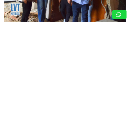
GUARENAS: INSPECCIONAN EDIFICIOS
COMPROMETIDOS EN VICENTE EMILIO SOJO
Y ACTIVAN PLAN DE REHABILITACIÓN
7 de agosto de 2026
Redacción
GUARENAS, MIRANDA. — Autoridades regionales y
municipales realizaron un abordaje técnico en la
urbanización Vicente Emilio Sojo, ubicada en Guarenas,
municipio Ambrosio Plaza, para evaluar la integridad física
de las estructuras…
CICPC RESCATÓ EN LOS TEQUES A
JOVEN DE 12 AÑOS REPORTADA
COMO DESAPARECIDA EN CARACAS
7 de agosto de 2026
Redacción