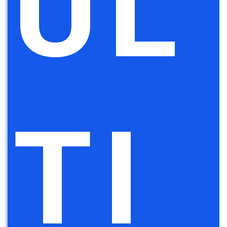
UL
TI