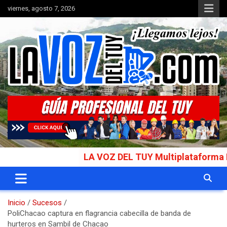
Saltar
viernes, agosto 7, 2026
al
contenido
Portal de noticias
La Voz del Tuy
LA VOZ DEL TUY Multiplataforma Informat
Inicio
Sucesos
PoliChacao captura en flagrancia cabecilla de banda de
hurteros en Sambil de Chacao