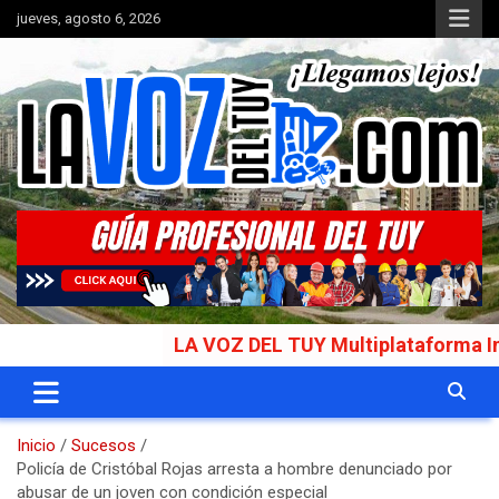
Saltar
jueves, agosto 6, 2026
al
contenido
Portal de noticias
La Voz del Tuy
LA VOZ DEL TUY Multiplataforma Informat
Inicio
Sucesos
Policía de Cristóbal Rojas arresta a hombre denunciado por
abusar de un joven con condición especial