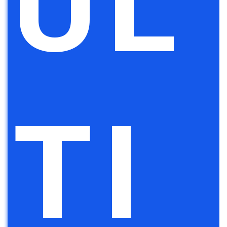
UL
TI