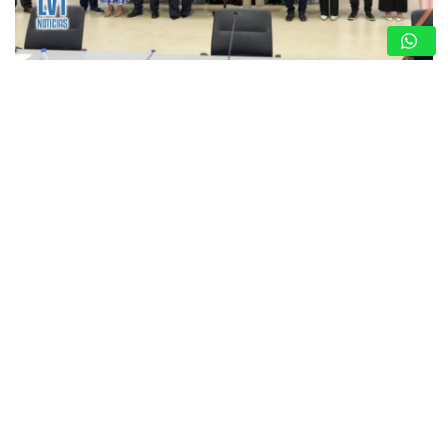
DIÁLOGO POLÍTICO EN VENEZUELA 2026:
GOBIERNO Y OPOSICIÓN SE INSTALAN EN LA
CARLOTA
6 de agosto de 2026
Redacción
CARACAS, VENEZUELA — 6 de agosto de 2026. — Las
delegaciones del Gobierno nacional y de un sector clave
de la oposición venezolana entablaron de forma
presencial la mesa de…
CRECIENTE MALESTAR EN VALLES
DEL TUY POR CONSTANTES
FLUCTUACIONES ELÉCTRICAS EN LAS
ÚLTIMAS SEMANAS
5 de agosto de 2026
Redacción
ARRANCAN LOS PROGRAMAS