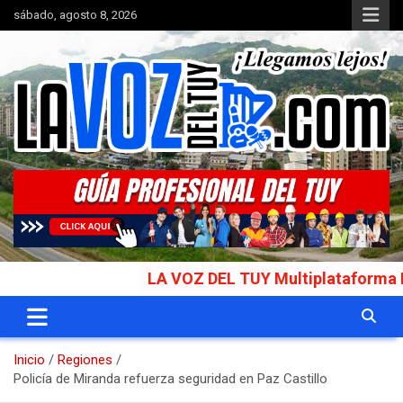
Saltar
sábado, agosto 8, 2026
al
contenido
Portal de noticias
La Voz del Tuy
LA VOZ DEL TUY Multiplataforma Informa
Inicio
Regiones
Policía de Miranda refuerza seguridad en Paz Castillo