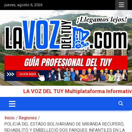
Saltar
jueves, agosto 6, 2026
al
contenido
Portal de noticias
La Voz del Tuy
A VOZ DEL TUY Multiplataforma Informativa Galardon
Inicio
Regiones
POLICIA DEL ESTADO BOLIVARIANO DE MIRANDA RECUPERÓ,
REHABILITÓ Y EMBELLECIÓ DOS PARQUES INFANTILES EN LA