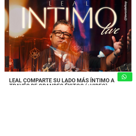
LEAL COMPARTE SU LADO MÁS ÍNTIMO A
TRAVÉS DE GRANDES ÉXITOS (+VIDEO)
8 de agosto de 2026
Nota de Prensa
El cantautor alista el estreno del proyecto “Leal Íntimo
Live” en plataformas digitales, un concierto en vivo
grabado en un teatro de la ciudad de Orlando, del que se
desprenden…