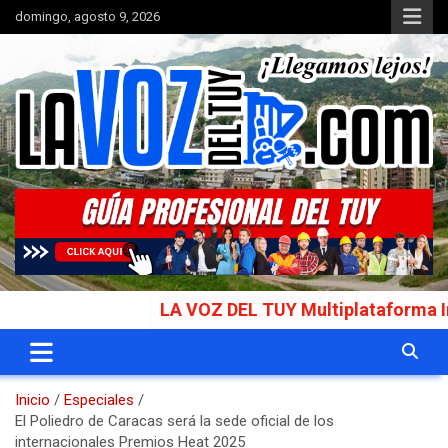
Saltar
domingo, agosto 9, 2026
al
contenido
Portal de noticias
La Voz del Tuy
LA VOZ DEL TUY Multiplataforma Informat
Inicio
Especiales
El Poliedro de Caracas será la sede oficial de los
internacionales Premios Heat 2025