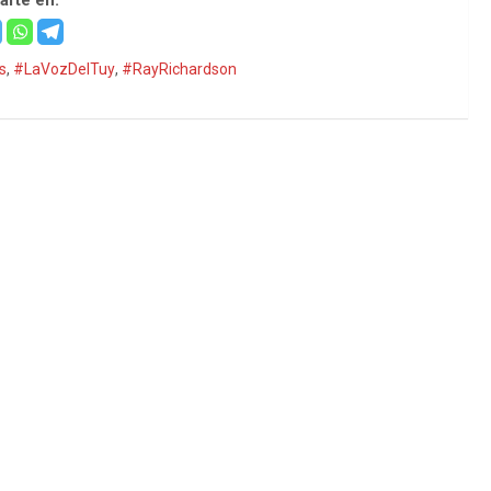
s
,
#LaVozDelTuy
,
#RayRichardson