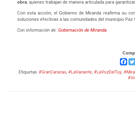
obra
, quienes trabajan de manera articulada para garantizar 
Con esta acción, el Gobierno de Miranda reafirma su co
soluciones efectivas a las comunidades del municipio Paz C
Con información de:
Gobernación de Miranda
Carretera La Variante, carretera Sta Lucía
Compa
Etiquetas:
#GranCaracas
,
#LaVariante
,
#LaVozDelTuy
,
#Mir
#Vi