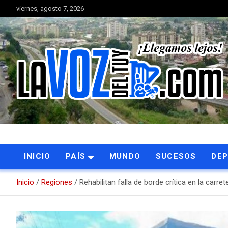
Saltar
viernes, agosto 7, 2026
al
contenido
Portal de noticias
La Voz del Tuy
INICIO
PAÍS
MUNDO
SUCESOS
DE
Inicio
Regiones
Rehabilitan falla de borde crítica en la carr