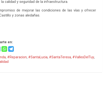
la calidad y seguridad de la infraestructura.
mpromiso de mejorar las condiciones de las vías y ofrecer
astillo y zonas aledañas.
rte en:
anda
,
#Reparacion
,
#SantaLucia
,
#SantaTeresa
,
#VallesDelTuy
,
alidad