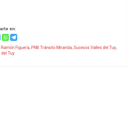
rrape de moto en Cúa
rte en:
l Ramón Figuera
,
PNB Tránsito Miranda
,
Sucesos Valles del Tuy
,
 del Tuy