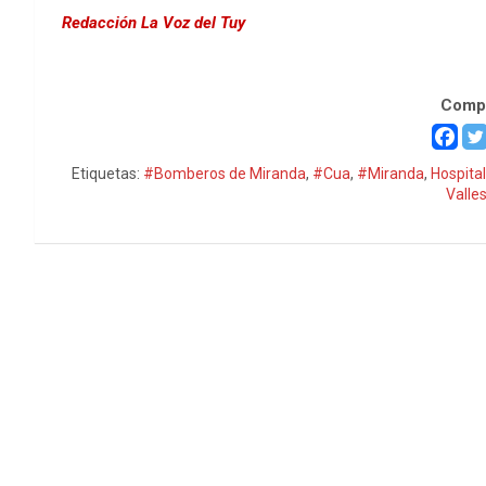
Redacción La Voz del Tuy
Derrape de moto en Cúa, ocurre después de otro de
Compa
Etiquetas:
#Bomberos de Miranda
,
#Cua
,
#Miranda
,
Hospita
Valles