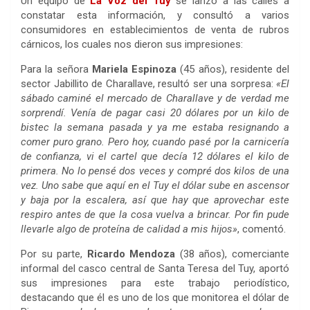
Un equipo de
La Voz del Tuy
se lanzó a las calles a
constatar esta información, y consultó a varios
consumidores en establecimientos de venta de rubros
cárnicos, los cuales nos dieron sus impresiones:
Para la señora
Mariela Espinoza
(45 años), residente del
sector Jabillito de Charallave, resultó ser una sorpresa:
«El
sábado caminé el mercado de Charallave y de verdad me
sorprendí. Venía de pagar casi 20 dólares por un kilo de
bistec la semana pasada y ya me estaba resignando a
comer puro grano. Pero hoy, cuando pasé por la carnicería
de confianza, vi el cartel que decía 12 dólares el kilo de
primera. No lo pensé dos veces y compré dos kilos de una
vez. Uno sabe que aquí en el Tuy el dólar sube en ascensor
y baja por la escalera, así que hay que aprovechar este
respiro antes de que la cosa vuelva a brincar. Por fin pude
llevarle algo de proteína de calidad a mis hijos»
, comentó.
Por su parte,
Ricardo Mendoza
(38 años), comerciante
informal del casco central de Santa Teresa del Tuy, aportó
sus impresiones para este trabajo periodístico,
destacando que él es uno de los que monitorea el dólar de