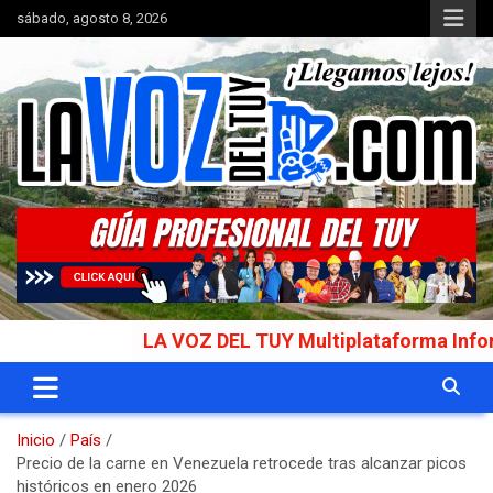
Saltar
sábado, agosto 8, 2026
al
contenido
Portal de noticias
La Voz del Tuy
LA VOZ DEL TUY Multiplataforma Informativa Ga
Inicio
País
Precio de la carne en Venezuela retrocede tras alcanzar picos
históricos en enero 2026