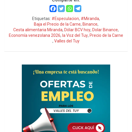
Comparte en:
Etiquetas:
#Especulacion
,
#Miranda
,
Baja el Precio de la Carne
,
Binance
,
Cesta alimentaria Miranda
,
Dólar BCV hoy
,
Dolar Binance
,
Economía venezolana 2026
,
la Voz del Tuy
,
Precio de la Carne
,
Valles del Tuy