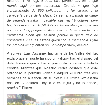
Binance
«…lo hago a cada rato porque eso es lo que
manda aquí en los comercios. Cuando vi que bajó
violentamente de 800 bolívares, me fui directo a la
carnicería cerca de la plaza. La semana pasada la carne
de segunda estaba impagable, casi en 16 dólares, pero
hoy la conseguí en 10,50 dólares. Es un alivio, aunque sea
por unos días, porque el dinero no rinde para nada. Los
carniceros dicen que bajaron porque la gente dejó de
comprarles y se les estaba quedando la mercancía. Ojalá
los precios se aguanten así un tiempo más»
, declaró.
A su vez,
Luis Ascanio
, habitante de los Valles del Tuy,
explicó que el ajuste ha sido un «alivio» tras el disparo del
dólar Binance que subió el precio de la carne y toda la
comida. Mientras que, Rosario Pernía destacó que este
retroceso le permitió volver a adquirir el rubro tras dos
semanas de ausencia en su dieta: “La última vez estaba
casi en 17 dólares. Hoy la vi en 10,50 y no lo pensé”,
reseñó El Pitazo