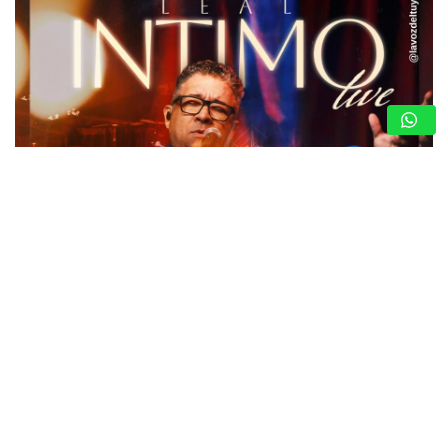
LEAL COMPARTE SU LADO MÁS ÍNTIMO A
TRAVÉS DE GRANDES ÉXITOS (+VIDEO)
8 de agosto de 2026
Nota de Prensa
El cantautor alista el estreno del proyecto “Leal Íntimo
Live” en plataformas digitales, un concierto en vivo
grabado en un teatro de la ciudad de Orlando, del que se
desprenden…