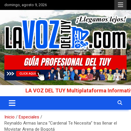
Saltar
domingo, agosto 9, 2026
al
contenido
Portal de noticias
La Voz del Tuy
LA VOZ DEL TUY Multiplataforma Informativa Gala
Inicio
Especiales
Reynaldo Armas lanza “Cardenal Te Necesita” tras llenar el
Movistar Arena de Bogotá