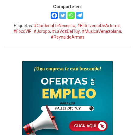
Comparte en:
Etiquetas:
#CardenalTeNecesita
,
#ElUniversoDeArtemis
,
#FocoVIP
,
#Joropo
,
#LaVozDelTuy
,
#MusicaVenezolana
,
#ReynaldoArmas