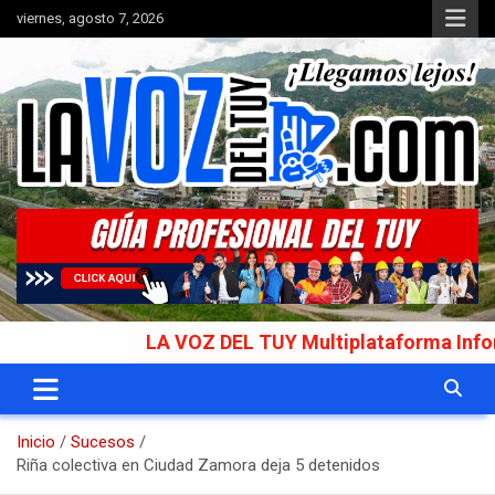
Saltar
viernes, agosto 7, 2026
al
contenido
Portal de noticias
La Voz del Tuy
LA VOZ DEL TUY Multiplataforma Informativa
Inicio
Sucesos
Riña colectiva en Ciudad Zamora deja 5 detenidos