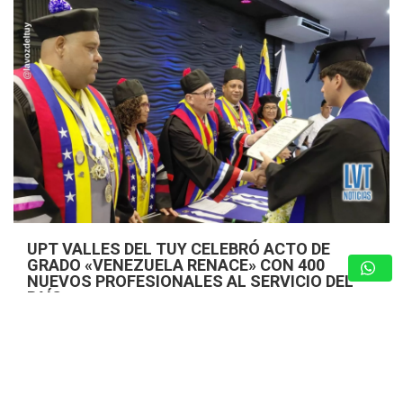
UPT VALLES DEL TUY CELEBRÓ ACTO DE
GRADO «VENEZUELA RENACE» CON 400
NUEVOS PROFESIONALES AL SERVICIO DEL
PAÍS
7 de agosto de 2026
Nota de Prensa
En un acto cargado de orgullo, esperanza y compromiso
institucional con el futuro de la nación, la Universidad
Politécnica Territorial de los Valles del Tuy (UPTVT)
confirió este martes 4…