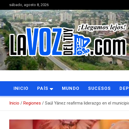
Saltar
sábado, agosto 8, 2026
al
contenido
Portal de noticias
La Voz del Tuy
INICIO
PAÍS
MUNDO
SUCESOS
DE
Inicio
Regiones
Saúl Yánez reafirma liderazgo en el municipio