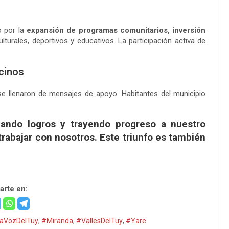
o por la
expansión de programas comunitarios, inversión
lturales, deportivos y educativos. La participación activa de
ecinos
se llenaron de mensajes de apoyo. Habitantes del municipio
hando logros y trayendo progreso a nuestro
trabajar con nosotros. Este triunfo es también
rte en:
aVozDelTuy
,
#Miranda
,
#VallesDelTuy
,
#Yare