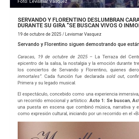
Foto: Levismar Vásquez
SERVANDO Y FLORENTINO DESLUMBRAN CARA
DURANTE SU GIRA “SE BUSCAN VIVOS O INMO
19 de octubre de 2025
Levismar Vasquez
Servando y Florentino siguen demostrando que está
Caracas, 19 de octubre de 2025
– La Terraza del Cent
epicentro de la salsa, la nostalgia y la emoción durante t
los conciertos de Servando y Florentino, quienes dier
inmortales”
. Cada función fue declarada
sold out
, conf
Primera y su legado musical.
El espectáculo, concebido como una experiencia inmersiva,
un recorrido emocional y artístico:
Acto 1: Se buscan
,
Act
una puesta en escena que combinó música, narrativa y es
como expresión cultural, iniciando por un recorrido en el «Ba