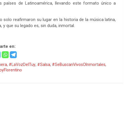
s países de Latinoamérica, llevando este formato único a
solo reafirmaron su lugar en la historia de la música latina,
 y que su legado es, sin duda, inmortal.
rte en:
era
,
#LaVozDelTuy
,
#Salsa
,
#SeBuscanVivosOInmortales
,
yFlorentino