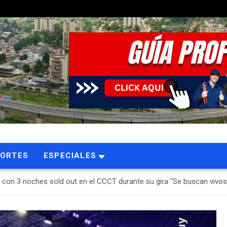
LA
PORTES
ESPECIALES
con 3 noches sold out en el CCCT durante su gira “Se buscan vivos