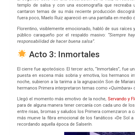
templo de salsa y con una escenografía que recreaba 
cantaron temas de su más reciente producción discogr
fuera poco, Maelo Ruiz apareció en una pantalla en medio d
Florentino, visiblemente emocionado, habló de sus raíces y
público caraqueño por el respaldo masivo:
“Siempre ha
responsabilidad de hacer buena salsa”
.
Acto 3: Inmortales
El cierre fue apoteósico. El tercer acto, “Inmortales”, fue 
puesta en escena más sobria y emotiva, los hermanos int
noche, subieron a la tarima a la agrupación Son de Maria
hermanos Primera interpretaron temas como
«Quimbara»
d
Llegó el momento más emotivo de la noche,
Servando y Fl
para de alguna manera tener cercanía con cada uno de los
entre risas, bromas y saludos los Primera comenzaron a 
más mueve la fibra emocional de los fanáticos «De Sol a S
recordando aquella época de Salserín.