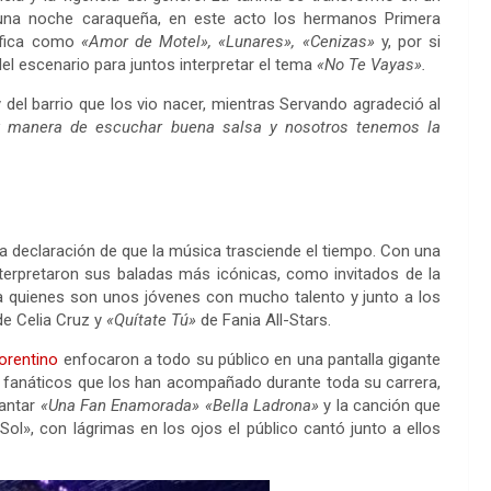
una noche caraqueña, en este acto los hermanos Primera
áfica como
«Amor de Motel», «Lunares», «Cenizas»
y, por si
el escenario para juntos interpretar el tema
«No Te Vayas».
 del barrio que los vio nacer, mientras Servando agradeció al
y manera de escuchar buena salsa y nosotros tenemos la
una declaración de que la música trasciende el tiempo. Con una
erpretaron sus baladas más icónicas, como invitados de la
ra quienes son unos jóvenes con mucho talento y junto a los
e Celia Cruz y
«Quítate Tú»
de Fania All-Stars.
orentino
enfocaron a todo su público en una pantalla gigante
 fanáticos que los han acompañado durante toda su carrera,
cantar
«Una Fan Enamorada» «Bella Ladrona»
y la canción que
ol», con lágrimas en los ojos el público cantó junto a ellos