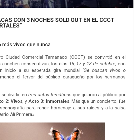
CAS CON 3 NOCHES SOLD OUT EN EL CCCT
RTALES”
n más vivos que nunca
ro Ciudad Comercial Tamanaco (CCCT) se convirtió en el
res noches consecutivas, los días
16, 17 y 18 de octubre
, con
on inicio a su esperada gira mundial
“Se buscan vivos o
irmando el fervor del público caraqueño por los hermanos
 se dividió en
tres actos temáticos
que guiaron al público por
o 2: Vivos
, y
Acto 3: Inmortales
. Más que un concierto, fue
cenografía para rendir homenaje a sus raíces y a la salsa
rrio Alí Primera».