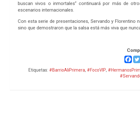
buscan vivos o inmortales” continuará por más de otro
escenarios internacionales.
Con esta serie de presentaciones, Servando y Florentino no 
sino que demostraron que la salsa está más viva que nunca,
Servando y Florentino19
Compa
Etiquetas:
#BarrioAliPrimera
,
#FocoVIP
,
#HermanosPrim
#Servando