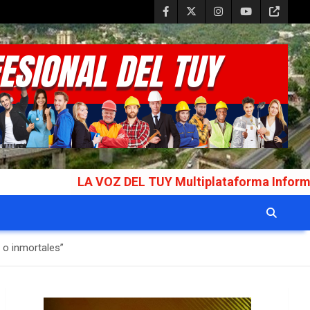
 VOZ DEL TUY Multiplataforma Informativa Galardona
 o inmortales”