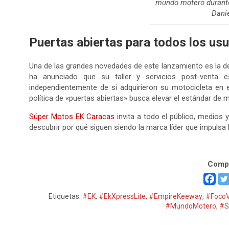
mundo motero durante
Danie
Puertas abiertas para todos los usu
Una de las grandes novedades de este lanzamiento es la d
ha anunciado que su taller y servicios post-venta 
independientemente de si adquirieron su motocicleta en e
política de «puertas abiertas» busca elevar el estándar de 
Súper Motos EK Caracas
invita a todo el público, medios 
descubrir por qué siguen siendo la marca líder que impulsa
Súper Motos EK Caracas
Compa
Etiquetas:
#EK
,
#EkXpressLite
,
#EmpireKeeway
,
#FocoV
#MundoMotero
,
#S