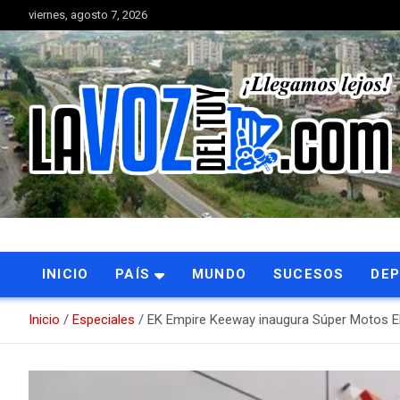
Saltar
viernes, agosto 7, 2026
al
contenido
Portal de noticias
La Voz del Tuy
INICIO
PAÍS
MUNDO
SUCESOS
DE
Inicio
Especiales
EK Empire Keeway inaugura Súper Motos E