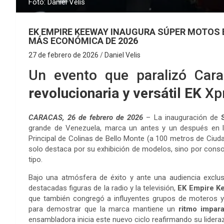
Foto: Daniel Velis
EK EMPIRE KEEWAY INAUGURA SÚPER MOTOS 
MÁS ECONÓMICA DE 2026
27 de febrero de 2026
Daniel Velis
Un evento que paralizó Cara
revolucionaria y versátil EK
Xpr
CARACAS, 26 de febrero de 2026
– La inauguración de
grande de Venezuela, marca un antes y un después en la
Principal de Colinas de Bello Monte (a 100 metros de Ciu
solo destaca por su exhibición de modelos, sino por conso
tipo.
Bajo una atmósfera de éxito y ante una audiencia exclu
destacadas figuras de la radio y la televisión,
EK Empire K
que también congregó a influyentes grupos de moteros y 
para demostrar que la marca mantiene un
ritmo impara
ensambladora inicia este nuevo ciclo reafirmando su lidera