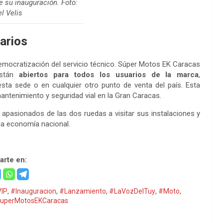
 su inauguración. Foto:
l Velis
arios
emocratización del servicio técnico. Súper Motos EK Caracas
están
abiertos para todos los usuarios de la marca
,
sta sede o en cualquier otro punto de venta del país. Esta
mantenimiento y seguridad vial en la Gran Caracas.
y apasionados de las dos ruedas a visitar sus instalaciones y
 la economía nacional.
rte en:
IP
,
#Inauguracion
,
#Lanzamiento
,
#LaVozDelTuy
,
#Moto
,
uperMotosEKCaracas