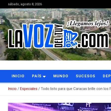
Saltar
sábado, agosto 8, 2026
al
contenido
Portal de noticias
La Voz del Tuy
INICIO
PAÍS
MUNDO
SUCESOS
DE
Inicio
Especiales
Todo listo para que Caracas brille con lo