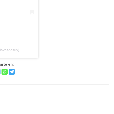
lavozdeltuy)
rte en: