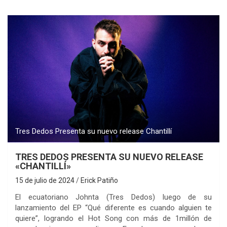
Tres Dedos Presenta su nuevo release Chantillí
TRES DEDOS PRESENTA SU NUEVO RELEASE
«CHANTILLÍ»
15 de julio de 2024
Erick Patiño
El ecuatoriano Johnta (Tres Dedos) luego de su
lanzamiento del EP “Qué diferente es cuando alguien te
quiere”, logrando el Hot Song con más de 1millón de