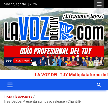
Saltar
sábado, agosto 8, 2026
al
contenido
Portal de noticias
La Voz del Tuy
LA VOZ DEL TUY Multiplataforma Informativ
Inicio
Especiales
Tres Dedos Presenta su nuevo release «Chantillí»