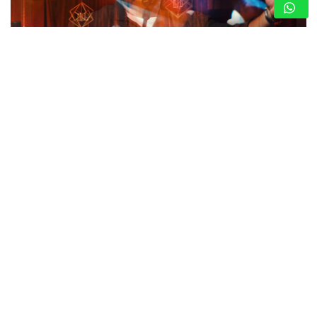
LEAL COMPARTE SU LADO MÁS ÍNTIMO A
TRAVÉS DE GRANDES ÉXITOS (+VIDEO)
8 de agosto de 2026
Nota de Prensa
El cantautor alista el estreno del proyecto “Leal Íntimo
Live” en plataformas digitales, un concierto en vivo
grabado en un teatro de la ciudad de Orlando, del que se
desprenden…
MARÍA MONTESINO: MISS TURISMO
ARAGUA POR LA CORONA DEL MISS
TURISMO VENEZUELA 2026
8 de agosto de 2026
Nota de Prensa
“BESO DE ESOS”: EL TEMA VIRAL CON
EL QUE ALOISIO INTERNACIONALIZA