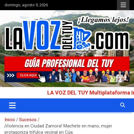
Saltar
domingo, agosto 9, 2026
al
contenido
Portal de noticias
La Voz del Tuy
LA VOZ DEL TUY Multiplataforma Informat
Inicio
Sucesos
¡Violencia en Ciudad Zamora! Machete en mano, mujer
protagoniza trifulca vecinal en Cúa.