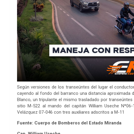
Según versiones de los transeúntes del lugar el conductor
cayendo al fondo del barranco una distancia aproximada d
Blanco, un tripulante el mismo trasladado por transeúntes
sitio M-522 al mando del capitán William Useche N*06-1
Velázquez 07-046 con tres auxiliares adscritos a M-11
Fuente: Cuerpo de Bomberos del Estado Miranda
Cap. William Useche