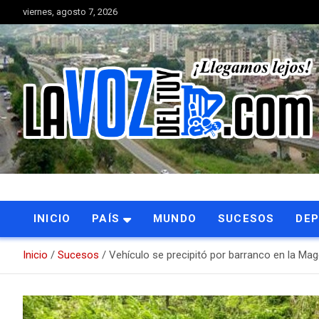
Saltar
viernes, agosto 7, 2026
al
contenido
Portal de noticias
La Voz del Tuy
INICIO
PAÍS
MUNDO
SUCESOS
DE
Inicio
Sucesos
Vehículo se precipitó por barranco en la Ma