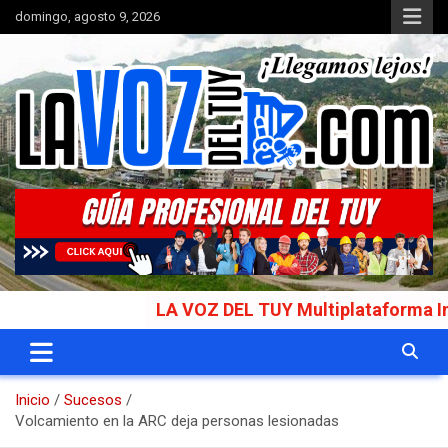
Saltar
domingo, agosto 9, 2026
al
contenido
Portal de noticias
La Voz del Tuy
LA VOZ DEL TUY Multiplataforma Informat
Inicio
Sucesos
Volcamiento en la ARC deja personas lesionadas