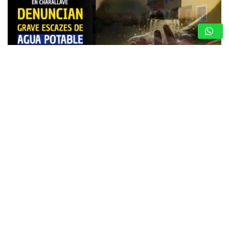
DENUNCIA CIUDADANA: FAMILIAS DE VISTA
LINDA SUFREN ESCASEZ DE AGUA POTABLE
7 de agosto de 2026
TUYERO INFORMA
Vecinos consideran que es «¡Insoportable!» y claman por
la optimización del servicio de agua ante cobros excesivos
Charallave – Miranda. – Una dramática situación enfrentan
los habitantes de la Urbanización…
GUARENAS: INSPECCIONAN EDIFICIOS
COMPROMETIDOS EN VICENTE EMILIO
SOJO Y ACTIVAN PLAN DE
REHABILITACIÓN
7 de agosto de 2026
Redacción