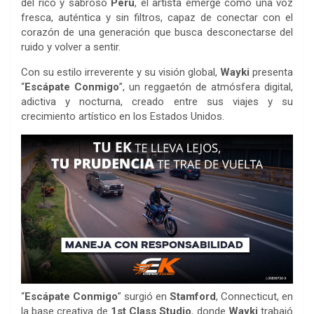
del rico y sabroso
Perú
, el artista emerge como una voz
fresca, auténtica y sin filtros, capaz de conectar con el
corazón de una generación que busca desconectarse del
ruido y volver a sentir.
Con su estilo irreverente y su visión global,
Wayki
presenta
“
Escápate Conmigo
”, un reggaetón de atmósfera digital,
adictiva y nocturna, creado entre sus viajes y su
crecimiento artístico en los Estados Unidos.
“
Escápate Conmigo
” surgió en
Stamford
, Connecticut, en
la base creativa de
1st Class Studio
, donde
Wayki
trabajó