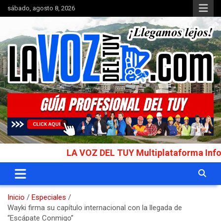
Saltar
sábado, agosto 8, 2026
al
contenido
Portal de noticias
La Voz del Tuy
LA VOZ DEL TUY Multiplataforma Informativa
Inicio
Especiales
Wayki firma su capítulo internacional con la llegada de
“Escápate Conmigo”