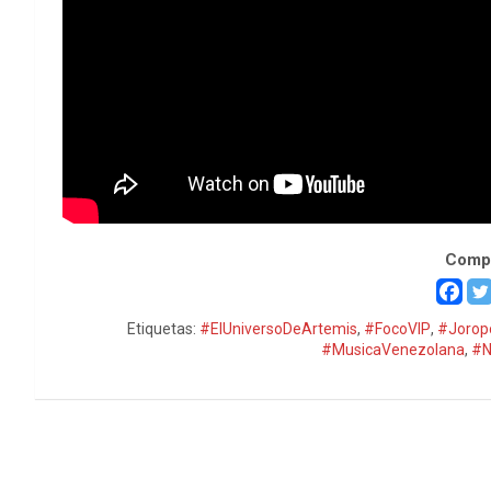
Compa
Etiquetas:
#ElUniversoDeArtemis
,
#FocoVIP
,
#Jorop
#MusicaVenezolana
,
#N