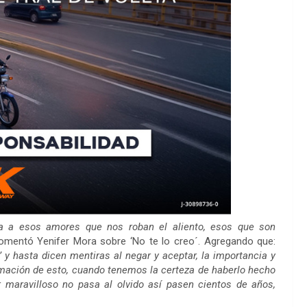
da a esos amores que nos roban el aliento, esos que son
comentó Yenifer Mora sobre ‘No te lo creo´. Agregando que:
’ y hasta dicen mentiras al negar y aceptar, la importancia y
irmación de esto, cuando tenemos la certeza de haberlo hecho
 maravilloso no pasa al olvido así pasen cientos de años,