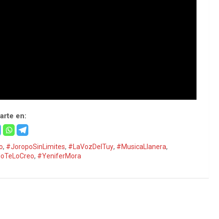
rte en:
o
,
#JoropoSinLimites
,
#LaVozDelTuy
,
#MusicaLlanera
,
oTeLoCreo
,
#YeniferMora