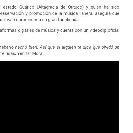
 estado Guárico (Altagracia de Orituco) y quien ha sido
preservación y promoción de la música llanera, asegura que
cual va a sorprender a su gran fanaticada.
taformas digitales de música y cuenta con un videoclip oficial
haberlo hecho bien. Así que si alguien te dice que olvidó un
ntre risas, Yenifer Mora.