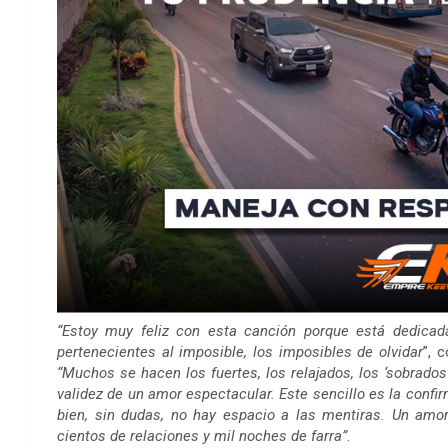
“Estoy muy feliz con esta canción porque está dedica
pertenecientes al imposible, los imposibles de olvidar
”, 
“Muchos se hacen los fuertes, los relajados, los ‘sobrados
validez de un amor espectacular. Este sencillo es la conf
bien, sin dudas, no hay espacio a las mentiras. Un amor
cientos de relaciones y mil noches de farra”
.