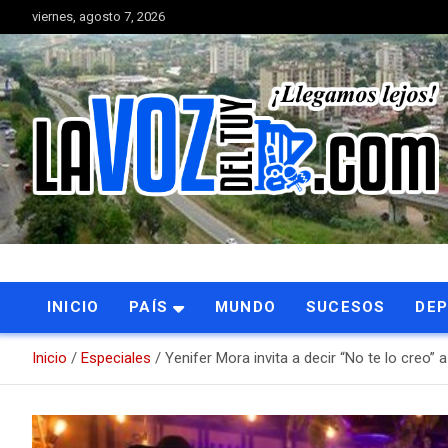
Saltar
viernes, agosto 7, 2026
al
contenido
Portal de noticias
La Voz del Tuy
INICIO
PAÍS
MUNDO
SUCESOS
DE
Inicio
Especiales
Yenifer Mora invita a decir “No te lo creo