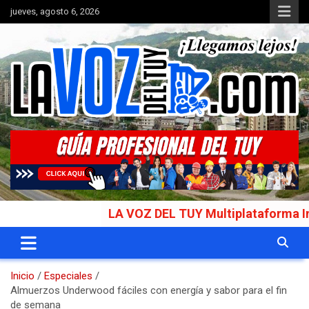
Saltar
jueves, agosto 6, 2026
al
contenido
Portal de noticias
La Voz del Tuy
LA VOZ DEL TUY Multiplataforma Informati
Inicio
Especiales
Almuerzos Underwood fáciles con energía y sabor para el fin
de semana