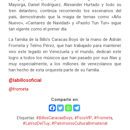
Mayorga, Daniel Rodríguez, Alexander Hurtado y todo su
tren delantero, continúa recorriendo los escenarios del
país, demostrando que la magia de temas como «Año
Nuevo», «Cantares de Navidad» y «Pasito Tun Tun» sigue
tan vigente como el primer día.
La familia de la Billo’s Caracas Boys de la mano de Adrián
Frometa y Telmo Pérez, que han trabajado para mantener
vivo este legado en Venezuela y el mundo, dedican este
logro a todos los músicos que han pasado por sus filas y,
muy especialmente, a los millones de venezolanos que
han hecho de esta orquesta parte de su familia.
@labillosoficial
@frometa
Comparte en:
Etiquetas:
#BillosCaracasBoys
,
#FocoVIP
,
#Frometa
,
#LaVozDelTuy
,
#PatrimonioCulturalInmaterial