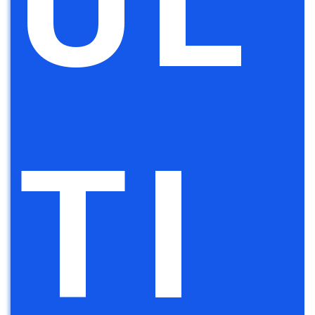
UL
TI