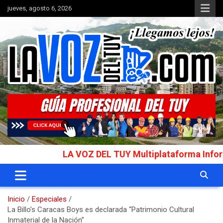
Saltar
jueves, agosto 6, 2026
al
contenido
Portal de noticias
La Voz del Tuy
LA VOZ DEL TUY Multiplataforma Informativa 
Inicio
Especiales
La Billo’s Caracas Boys es declarada “Patrimonio Cultural
Inmaterial de la Nación”