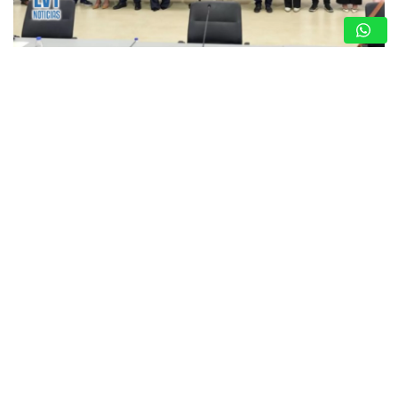
DIÁLOGO POLÍTICO EN VENEZUELA 2026:
GOBIERNO Y OPOSICIÓN SE INSTALAN EN LA
CARLOTA
6 de agosto de 2026
Redacción
CARACAS, VENEZUELA — 6 de agosto de 2026. — Las
delegaciones del Gobierno nacional y de un sector clave
de la oposición venezolana entablaron de forma
presencial la mesa de…
CRECIENTE MALESTAR EN VALLES
DEL TUY POR CONSTANTES
FLUCTUACIONES ELÉCTRICAS EN LAS
ÚLTIMAS SEMANAS
5 de agosto de 2026
Redacción
ARRANCAN LOS PROGRAMAS