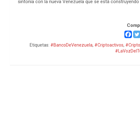
sintonía con la nueva Venezuela que se está construyendo j
Banco de Venezuela
Compa
Etiquetas:
#BancoDeVenezuela
,
#Criptoactivos
,
#Cript
#LaVozDelT