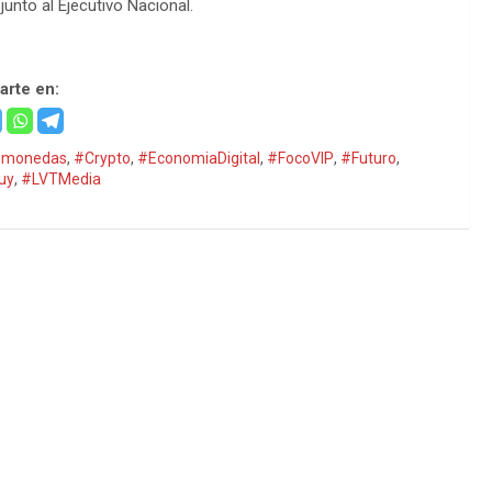
unto al Ejecutivo Nacional.
rte en:
omonedas
,
#Crypto
,
#EconomiaDigital
,
#FocoVIP
,
#Futuro
,
uy
,
#LVTMedia