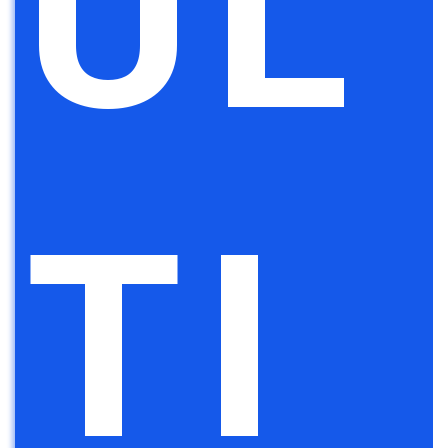
UL
TI