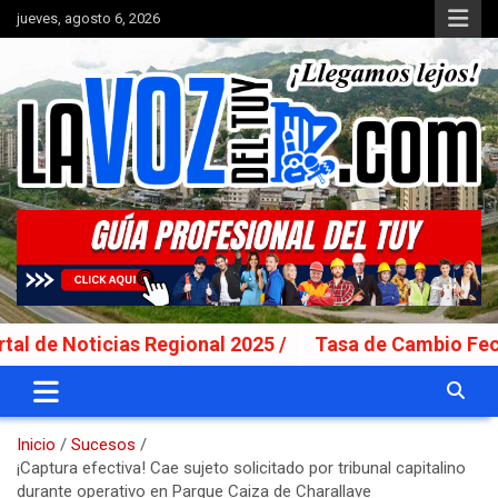
Saltar
jueves, agosto 6, 2026
al
contenido
Portal de noticias
La Voz del Tuy
oticias Regional 2025 /
Tasa de Cambio Fecha Valo
Inicio
Sucesos
¡Captura efectiva! Cae sujeto solicitado por tribunal capitalino
durante operativo en Parque Caiza de Charallave