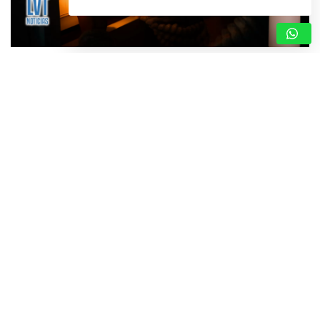
CRECIENTE MALESTAR EN VALLES DEL TUY
POR CONSTANTES FLUCTUACIONES
ELÉCTRICAS EN LAS ÚLTIMAS SEMANAS
5 de agosto de 2026
Redacción
Valles del Tuy – Miranda. – Una marcada inestabilidad en el
flujo eléctrico ha generado descontento y preocupación en
los habitantes de los seis municipios que conforman la
subregión de…
ARRANCAN LOS PROGRAMAS
“AGOSTO ESCUELAS ABIERTAS 2026”
Y EL PLAN VACACIONAL RIE
5 de agosto de 2026
Redacción
CICPC DESARTICULA PISTA
CLANDESTINA Y DESARTICULA RED DE